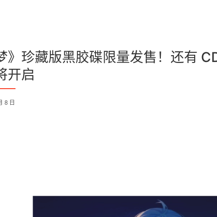
梦》珍藏版黑胶碟限量发售！还有 CD！
将开启
月 8 日