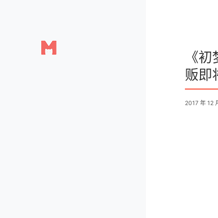
《初
贩即
2017 年 12 